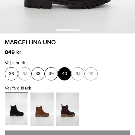
MARCELLINA UNO
849 kr
Välj storlek
36
37
38
39
40
41
42
Välj färg
black