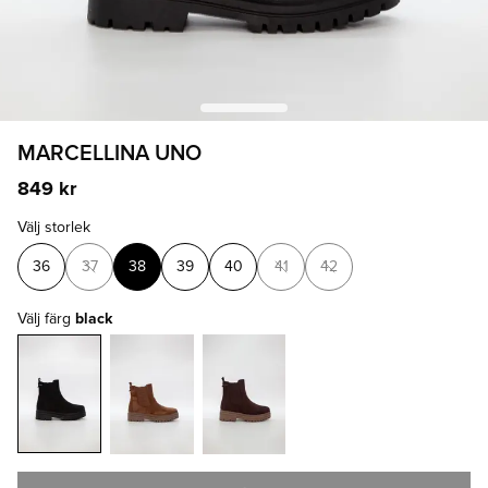
MARCELLINA UNO
849 kr
Välj storlek
36
37
38
39
40
41
42
Välj färg
black