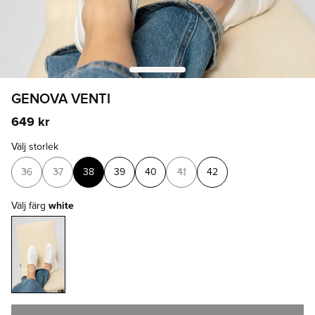
GENOVA VENTI
649 kr
Välj storlek
36
37
38
39
40
41
42
Välj färg
white