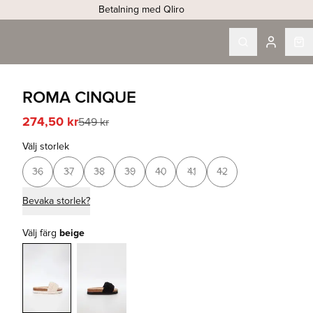
Betalning med Qliro
ROMA CINQUE
274,50 kr
549 kr
Välj storlek
36
37
38
39
40
41
42
Bevaka storlek?
Välj färg
beige