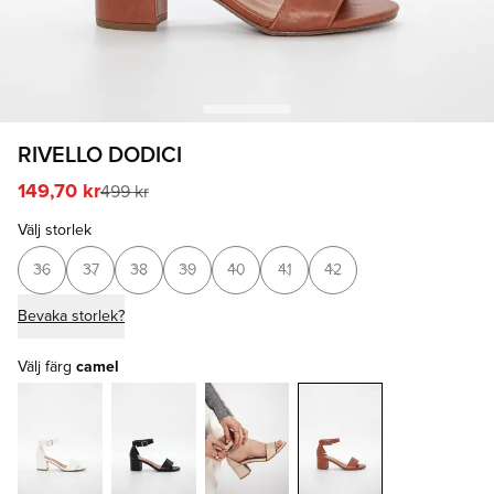
RIVELLO DODICI
149,70 kr
499 kr
Välj storlek
36
37
38
39
40
41
42
Bevaka storlek?
Välj färg
camel