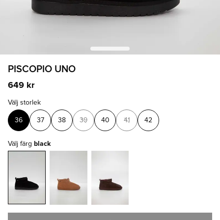
PISCOPIO UNO
649 kr
Välj storlek
36
37
38
39
40
41
42
Välj färg
black