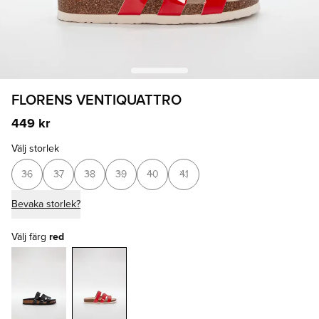
FLORENS VENTIQUATTRO
449 kr
Välj storlek
36
37
38
39
40
41
Bevaka storlek?
Välj färg
red