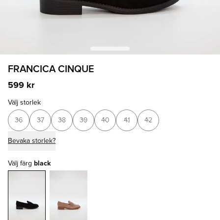
FRANCICA CINQUE
599 kr
Välj storlek
36
37
38
39
40
41
42
Bevaka storlek?
Välj färg
black