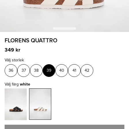
FLORENS QUATTRO
349 kr
Välj storlek
36
37
38
39
40
41
42
Välj färg
white