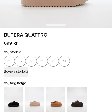
BUTERA QUATTRO
699 kr
Välj storlek
36
37
38
39
40
41
Bevaka storlek?
Välj färg
beige