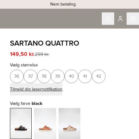
Nem betaling
SARTANO QUATTRO
149,50 kr.
299 kr.
Vælg størrelse
36
37
38
39
40
41
42
Tilmeld dig lagernotifikation
Vælg farve
black