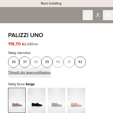
Nem betaling
PALIZZI UNO
119,70 kr.
399 kr.
Vælg størrelse
36
37
38
39
40
41
42
Tilmeld dig lagernotifikation
Vælg farve
beige