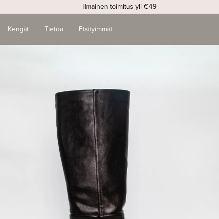
Ilmainen toimitus yli €49
Kengät
Tietoa
Etsityimmät