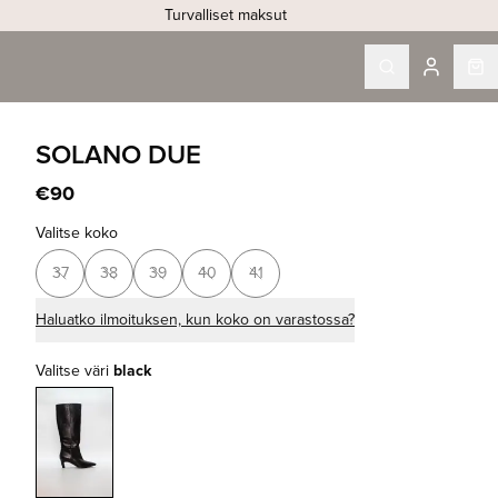
Turvalliset maksut
SOLANO DUE
€90
Valitse koko
37
38
39
40
41
Haluatko ilmoituksen, kun koko on varastossa?
Valitse väri
black