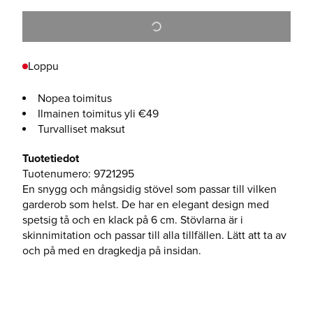
Loppu
Nopea toimitus
Ilmainen toimitus yli €49
Turvalliset maksut
Tuotetiedot
Tuotenumero
:
9721295
En snygg och mångsidig stövel som passar till vilken
garderob som helst. De har en elegant design med
spetsig tå och en klack på 6 cm. Stövlarna är i
skinnimitation och passar till alla tillfällen. Lätt att ta av
och på med en dragkedja på insidan.