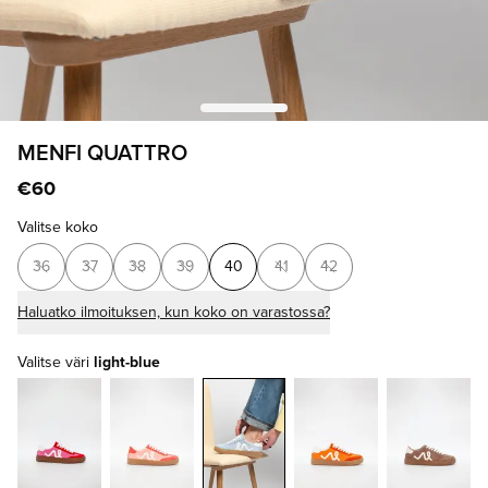
MENFI QUATTRO
€60
Valitse koko
36
37
38
39
40
41
42
Haluatko ilmoituksen, kun koko on varastossa?
Valitse väri
light-blue