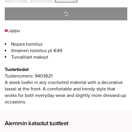
Loppu
Nopea toimitus
Ilmainen toimitus yli €49
Turvalliset maksut
Tuotetiedot
Tuotenumero
:
9403621
A sleek loafer in airy crocheted material with a decorative
tassel at the front. A comfortable and trendy style that
works for both everyday wear and slightly more dressed-up
occasions.
Aiemmin katsotut tuotteet