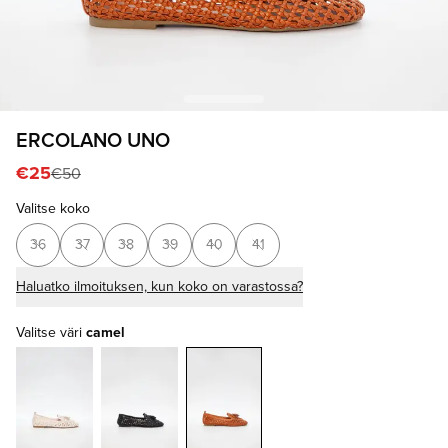
ERCOLANO UNO
€25
€50
Valitse koko
36
37
38
39
40
41
Haluatko ilmoituksen, kun koko on varastossa?
Valitse väri
camel