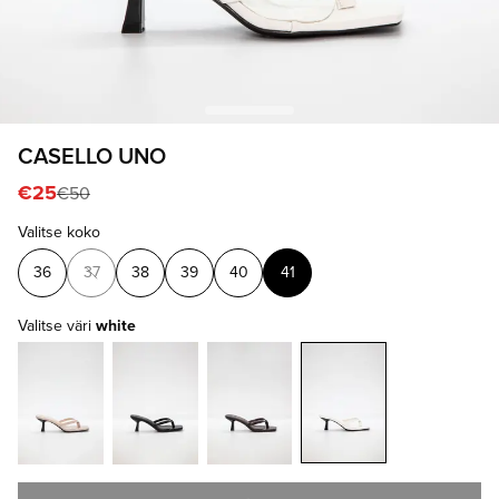
CASELLO UNO
€25
€50
Valitse koko
36
37
38
39
40
41
Valitse väri
white