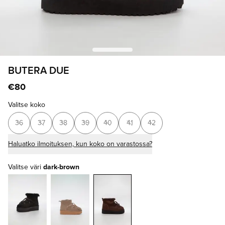
BUTERA DUE
€80
Valitse koko
36
37
38
39
40
41
42
Haluatko ilmoituksen, kun koko on varastossa?
Valitse väri
dark-brown