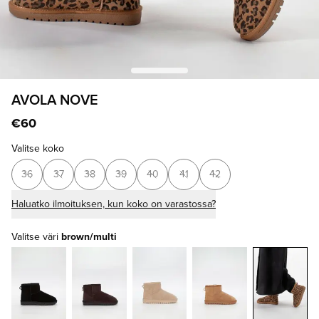
AVOLA NOVE
€60
Valitse koko
36
37
38
39
40
41
42
Haluatko ilmoituksen, kun koko on varastossa?
Valitse väri
brown/multi